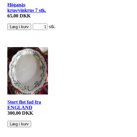
Höganäs
krus/vinkrus 7 stk.
65,00 DKK
stk.
Stort flot fad fra
ENGLAND
300,00 DKK