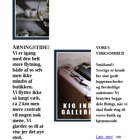
ÅBNINGSTIDER
VORES
Vi er igang
VIRKSOMHED
med den helt
store flytning,
Småland i
både af os selv
Sverige er kendt
men ikke
for sine gode
mindst af
loppemarkeder
butikken.
og forskellige
Vi flytter ikke
auktioner. Vi
så langt væk,
benytter begge
ca 2 km men
dele flittigt, når vi
mere centralt
skal finde ting til
vil nogen nok
vores butik og
mene. Vi
hjemmeside.
glæder os til at
vise jer det nye
sted.
Læs mer
om