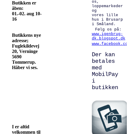
os,
Butikken er
loppemarkeder
åben:
og
01.-02. aug 10-
vores lille
16
hus i Brusarp
i Småland.
Følg os på:
www.igenbrug-
Butikkens nye
dk.blogspot.dk
adresse;
www.facebook.com/
Fuglekildevej
20, Verninge
Der kan
5690
betales
Tommerup.
med
Håber vi ses.
MobilPay
i
butikken
I er altid
velkommen til